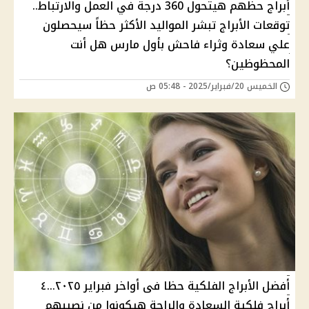
أبراج حظهم هيتحول 360 درجة في العمل والارتباط..
توقعات الأبراج تبشر المواليد الأكثر حظاً سيحصلون
علي سعادة وثراء فاحش بأول مارس هل أنت
المحظوظين؟
الخميس 20/فبراير/2025 - 05:48 ص
أفضل الأبراج الفلكية حظا فى أواخر فبراير ٢٠٢٥…٤
أبراج فلكية السعادة والراحة هيكونوا من نصيبهم