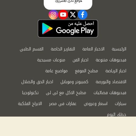
instagram
youtube
twitter
facebook
الرئيسية
الاخبار العامة
التقارير الخاصة
القسم الطبي
فيديوهات متنوعة
اخبار الفن
منوعات مسيحية
اخبار الرياضة
مطبخ الموقع
مواضيع عامة
الاقتصاد والبورصة
كمبيوتر وموبايل
اخبار الحق والضلال
فيديوهات فضائيات
مطبخ الاكل مع لى لى
تكنولوجيا
سيارات
اسعار وعروض
عقارات في مصر
الابراج الفلكية
حظك اليوم
من نحن
سياسة الخصوصية
اتصل بنا