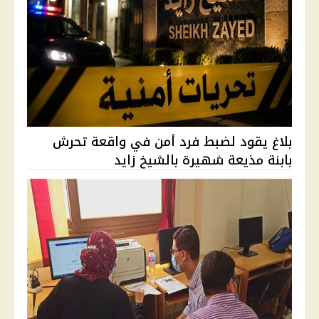
بلاغ يقود لضبط فرد أمن في واقعة تحرش
بابنة مذيعة شهيرة بالشيخ زايد