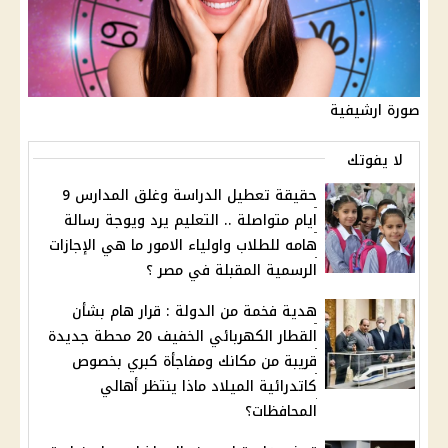
صورة ارشيفية
لا يفوتك
حقيقة تعطيل الدراسة وغلق المدارس 9
ايام متواصلة .. التعليم يرد ويوجة رسالة
هامه للطلاب واولياء الامور ما هي الإجازات
الرسمية المقبلة في مصر ؟
هدية فخمة من الدولة : قرار هام بشأن
القطار الكهربائي الخفيف 20 محطة جديدة
قريبة من مكانك ومفاجأة كبري بخصوص
كاتدرائية الميلاد ماذا ينتظر أهالي
المحافظات؟