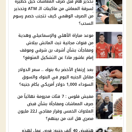
تحذير هام قبل صرف المعاشات حيل خطيرة
لسرقة المعاش من ماكينات الـ ATM وتحذير
من الصرف الوهمي كيف تتجنب خصم رسوم
السحب؟
موعد مباراة الأهلي والإسماعيلي وهدية
من قنوات مجانية تبث الماتش ببلاش
ومفاجأت بشأن أشرف بن شرقي وموقف
إمام عاشور ماذا عن التشكيل المتوقع؟
بعد إرتفاع الأخضر بـ6 بنوك .. سعر الدولار
مقابل الجنيه اليوم في البنوك والسوق
السوداء 1,000 دولار أمريكي بكام جنيه؟
مفيش فلوس : 7 فئات محرومة نهائياً من
صرف المعاشات ومفاجأة بشأن قبض
العلاوات الخمس وقرار مفاجي لـ22 مليون
مصري هل انت من بينهم؟
هتقبض 40 ألف جنيه: فرص عمل لهذه