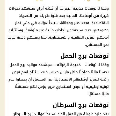
وفقا لـ توقعات خديجة الزغراته أن ثلاثة
أبراج
ستشهد تحولات
كبيرة في أوضاعها
المالية
بعد فترة طويلة من التحديات
الاقتصادية. فبعد صبر ومعاناة، سيبدأ هؤلاء في جني ثمار
جهودهم، حيث سيحققون نجاحات
مالية
غير متوقعة، وستتزايد
أمامهم الفرص المهنية والاستثمارية، مما يمنحهم دفعة قوية
نحو المستقبل.
توقعات برج الحمل
وفقا لـ توقعات خديجة الزغراته .. سيشهد
مواليد برج الحمل
تحسنًا ماليًا مفاجئًا خلال مارس 2025، حيث ستتاح لهم فرص
رائعة لتعزيز أوضاعهم الاقتصادية. من المحتمل أن يحصلوا على
ترقية وظيفية أو عرض استثماري مربح يؤمن لهم مستقبلًا
ماليًا مستقرًا.
توقعات برج السرطان
بعد فترة طويلة من العمل الجاد، سيبدأ
مواليد برج السرطان