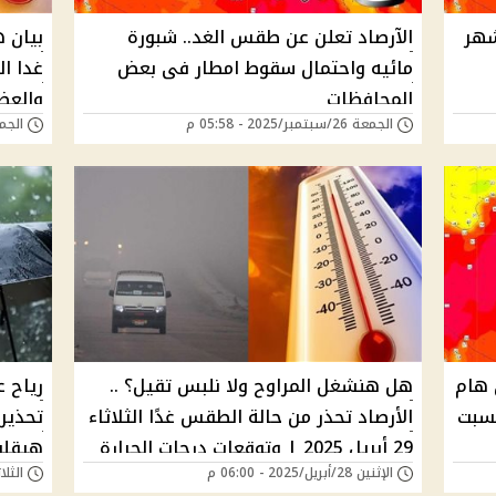
شهر
الآرصاد تعلن عن طقس الغد.. شبورة
بيان 
مائيه واحتمال سقوط امطار فى بعض
غدا ال
المحافظات
والعظ
الجمعة 26/سبتمبر/2025 - 05:58 م
الجمعة 08/أغسطس/5
 هام
هل هنشغل المراوح ولا نلبس تقيل؟ ..
رياح 
لسبت
الأرصاد تحذر من حالة الطقس غدًا الثلاثاء
تحذير 
29 أبريل 2025 | وتوقعات درجات الحرارة
هيقلب 180 د
الإثنين 28/أبريل/2025 - 06:00 م
الثلاثاء 08/أبريل/5
في كل المحافظات