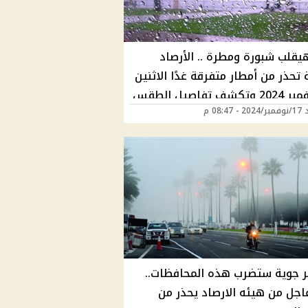
يقلب شبورة ومطرة .. الأرصاد
 تحذر من أمطار متفرقة غدًا الاثنين
18 نوفمبر 2024 وتكشف تفاصيل الطقس
 08:47 م
فة المحافظات
 جوية ستضرب هذه المحافظات..
عاجل من هيئه الارصاد يحذر من