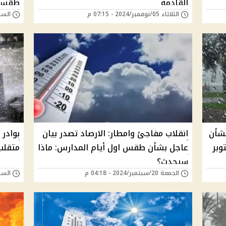
القادمه
طقس 
الثلاثاء 05/نوفمبر/2024 - 07:15 م
السبت 26/أكتوبر/24
بشأن
انقلاب مفاجئ وامطار: الارصاد تصدر بيان
بوادر
وبر
عاجل بشأن طقس اول أيام المدارس: ماذا
متقلب
سيحدث؟
الجمعة 20/سبتمبر/2024 - 04:18 م
السبت 07/سبتمبر/24