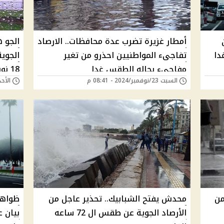
أمطار غزيرة تضرب عدة محافظات.. الارصاد
الجو ه
دا
تفاجىء المواطنيين احذرو من تغير
الجوية
مفاجىء بحاله الطقس غدا
السبت 23/نوفمبر/2024 - 08:41 م
الأحد 17/نوفمبر/2024 -
في كا
من
محدش يفتح الشبابيك.. تحذير عاجل من
ظواهر
الأرصاد الجوية عن طقس ال 72 ساعه
بيان 