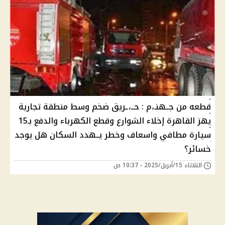
قطعه من جــهنـ،م : حــ،ـريق ضخم وسط منطقة تجارية
يهز القاهرة إخلاء الشوارع وقطع الكهرباء والدفع بـ15
سيارة مطافي واسعاف وخطر يــهدد السكان هل يوجد
خسائر؟
الثلاثاء 15/أبريل/2025 - 10:37 ص