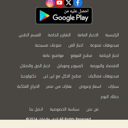
instagram
youtube
twitter
facebook
الرئيسية
الاخبار العامة
التقارير الخاصة
القسم الطبي
فيديوهات متنوعة
اخبار الفن
منوعات مسيحية
اخبار الرياضة
مطبخ الموقع
مواضيع عامة
الاقتصاد والبورصة
كمبيوتر وموبايل
اخبار الحق والضلال
فيديوهات فضائيات
مطبخ الاكل مع لى لى
تكنولوجيا
سيارات
اسعار وعروض
عقارات في مصر
الابراج الفلكية
حظك اليوم
من نحن
سياسة الخصوصية
اتصل بنا
©2024 الحق والضلال All Rights Reserved.
Powered by