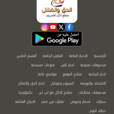
instagram
youtube
twitter
facebook
الرئيسية
الاخبار العامة
التقارير الخاصة
القسم الطبي
فيديوهات متنوعة
اخبار الفن
منوعات مسيحية
اخبار الرياضة
مطبخ الموقع
مواضيع عامة
الاقتصاد والبورصة
كمبيوتر وموبايل
اخبار الحق والضلال
فيديوهات فضائيات
مطبخ الاكل مع لى لى
تكنولوجيا
سيارات
اسعار وعروض
عقارات في مصر
الابراج الفلكية
حظك اليوم