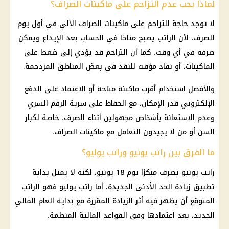
لماذا يجب عدم التزاحم على ماكينات الصراف؟
لا توجد حاجة للتزاحم على
ماكينات الصراف الآلي
في أول يوم
للصرف، لأن الراتب يصبح متاحًا في الحساب بعد الإيداع ويمكن
صرفه في أي وقت. كما أن التزاحم قد يؤدي إلى ضغط على
الماكينات، أو نفاد مؤقت للنقد في بعض المناطق المزدحمة.
والأفضل استخدام أقرب ماكينة متاحة أو الاعتماد على
الدفع
الإلكتروني
قدر الإمكان، مع الحفاظ على سرية الرقم السري
وعدم الاستعانة بأشخاص مجهولين أثناء الصرف، خاصة لكبار
السن أو من لا يجيدون التعامل مع ماكينات الصراف.
ما الفرق بين راتب يونيو وراتب يوليو؟
راتب يونيو يصرف مبكرًا يوم 18 يونيو، لكنه لا يمثل بداية
تطبيق زيادة الحد الأدنى الجديدة. أما راتب يوليو فهو الراتب
المتوقع أن يظهر فيه أثر الزيادة المقررة مع بداية
العام المالي
الجديد
، بعد اعتمادها وفق القواعد المالية المنظمة.