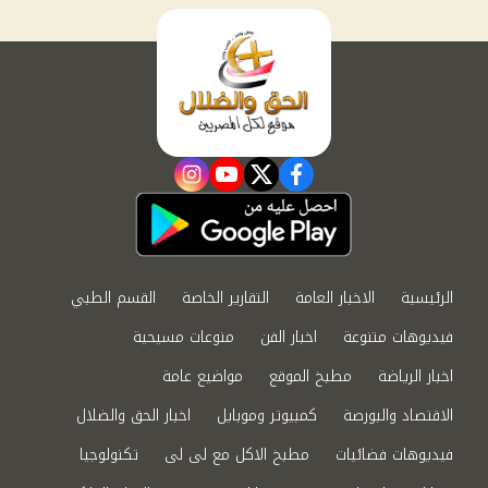
instagram
youtube
twitter
facebook
الرئيسية
الاخبار العامة
التقارير الخاصة
القسم الطبي
فيديوهات متنوعة
اخبار الفن
منوعات مسيحية
اخبار الرياضة
مطبخ الموقع
مواضيع عامة
الاقتصاد والبورصة
كمبيوتر وموبايل
اخبار الحق والضلال
فيديوهات فضائيات
مطبخ الاكل مع لى لى
تكنولوجيا