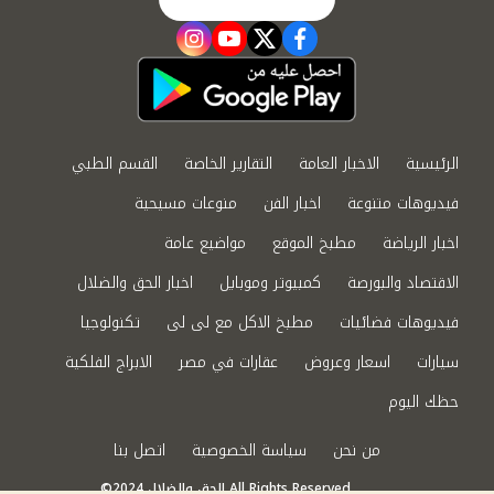
instagram
youtube
twitter
facebook
الرئيسية
الاخبار العامة
التقارير الخاصة
القسم الطبي
فيديوهات متنوعة
اخبار الفن
منوعات مسيحية
اخبار الرياضة
مطبخ الموقع
مواضيع عامة
الاقتصاد والبورصة
كمبيوتر وموبايل
اخبار الحق والضلال
فيديوهات فضائيات
مطبخ الاكل مع لى لى
تكنولوجيا
سيارات
اسعار وعروض
عقارات في مصر
الابراج الفلكية
حظك اليوم
من نحن
سياسة الخصوصية
اتصل بنا
©2024 الحق والضلال All Rights Reserved.