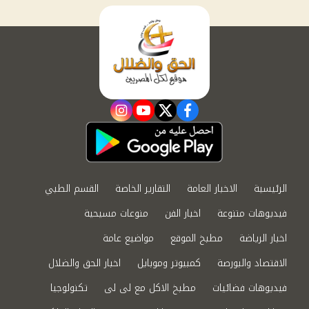
instagram
youtube
twitter
facebook
الرئيسية
الاخبار العامة
التقارير الخاصة
القسم الطبي
فيديوهات متنوعة
اخبار الفن
منوعات مسيحية
اخبار الرياضة
مطبخ الموقع
مواضيع عامة
الاقتصاد والبورصة
كمبيوتر وموبايل
اخبار الحق والضلال
فيديوهات فضائيات
مطبخ الاكل مع لى لى
تكنولوجيا