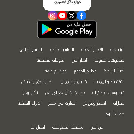
instagram
youtube
twitter
facebook
الرئيسية
الاخبار العامة
التقارير الخاصة
القسم الطبي
فيديوهات متنوعة
اخبار الفن
منوعات مسيحية
اخبار الرياضة
مطبخ الموقع
مواضيع عامة
الاقتصاد والبورصة
كمبيوتر وموبايل
اخبار الحق والضلال
فيديوهات فضائيات
مطبخ الاكل مع لى لى
تكنولوجيا
سيارات
اسعار وعروض
عقارات في مصر
الابراج الفلكية
حظك اليوم
من نحن
سياسة الخصوصية
اتصل بنا