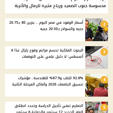
محسوسة جنوب الصعيد ورياح مثيرة للرمال والأتربة
أسعار الوقود في مصر اليوم .. بنزين 80 بـ20.75
2
جنيه والسولار بـ20.50 جنيه
البحوث الفلكية تحسم مزاعم وقوع زلزال غدًا 6
3
أغسطس: لا دليل علمي على التوقعات
92.8% للطب و87.9% للهندسة.. مؤشرات
4
تنسيق الجامعات 2026 وأماكن المرحلة الثانية
التعليم تنفي تأجيل الدراسة وتحدد انطلاق
5
العام الجديد 12 سبتمبر والدولية 6 سبتمبر