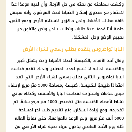
وكشف سماحته عن ثقته في حل الأزمة، وأن لديه موعدًا غدًا
لاجتماع مع صندوق إسكان الضباط لبحث الموضوع، وأنه سينقل
كافة مطالب الأقباط، ونحن جاهزون لاستلام الأرض ودفع الثمن،
خاصة أننا قدمنا ​​عدة طلبات ونطالب بالحل ونحن واثقون من
تقييم الوضع وحل المشكلة.
البابا تواضروس يتقدم بطلب رسمي لشراء الأرض
وقال أحد الأقباط بالكنيسة: أعداد الأقباط زادت بشكل كبير
والكنيسة الحالية لا تتسع لعدد المصلين ولذلك تقدم قداسة
البابا تواضروس الثاني بطلب رسمي لشراء الأرض التي تعد
امتدادًا طبيعيًا للكنيسة. كنيسة بمساحة 5000 متر مربع لإنشاء
مبنى خدمات واستراحة لقداسة البابا والأسقف وكذلك مباني
نشاط لأعضاء الكنيسة مثل تخصيص 1000 متر مربع سابقًا تم
تقديمه، ومع زيادة السكان، وتم تقديم طلب آخر لمساحة
5000 ألف متر مربع، وتم الوعد بالموافقة، حتى تفاجأ العالم
كله يوم الأحد الماضي بدخول غرباء بحجة شراء الأراضي من