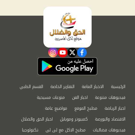
instagram
youtube
twitter
facebook
الرئيسية
الاخبار العامة
التقارير الخاصة
القسم الطبي
فيديوهات متنوعة
اخبار الفن
منوعات مسيحية
اخبار الرياضة
مطبخ الموقع
مواضيع عامة
الاقتصاد والبورصة
كمبيوتر وموبايل
اخبار الحق والضلال
فيديوهات فضائيات
مطبخ الاكل مع لى لى
تكنولوجيا