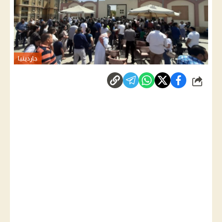
جاردينيا
شارك