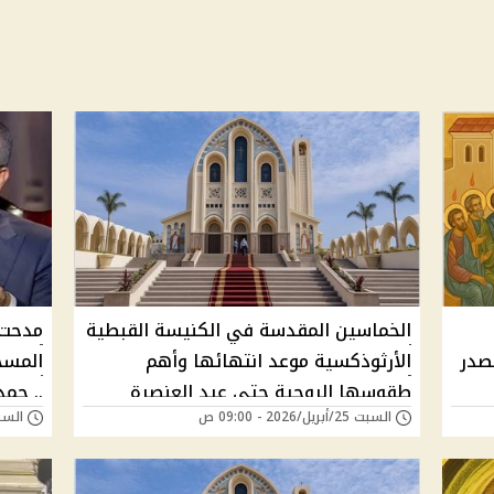
الخماسين المقدسة في الكنيسة القبطية
مدحت 
تتصدر
الأرثوذكسية موعد انتهائها وأهم
المسح
طقوسها الروحية حتى عيد العنصرة
.. حم
السبت 25/أبريل/2026 - 09:00 ص
السبت 31/يناير/026