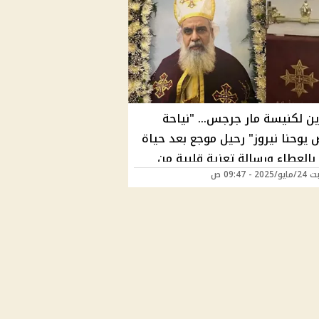
ين لكنيسة مار جرجس... "نياحة
 يوحنا نيروز" رحيل موجع بعد حياة
بالعطاء ورسالة تعزية قلبية من
2 - 09:47 ص
 البابا تواضروس الكنيسة تعلن
لجناز