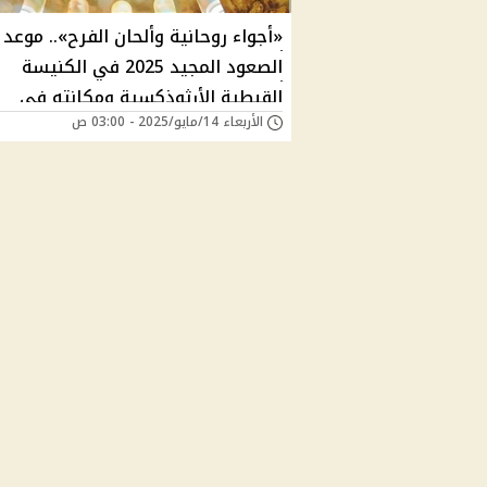
«أجواء روحانية وألحان الفرح».. موعد 
الصعود المجيد 2025 في الكنيسة
القبطية الأرثوذكسية ومكانته في
الأربعاء 14/مايو/2025 - 03:00 ص
الطقس الكنسي