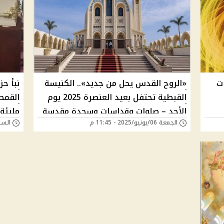
ف 3 عبارات
«الروح القدس يحل من جديد».. الكنيسة
نبأ حز
القبطية تحتفل بعيد العنصرة 2025 يوم
القمص
الأحد – صلوات وقداسات وسجدة مقدسة
مليئة 
الجمعة 06/يونيو/2025 - 11:45 م
السبت 24/مايو/025
في كل كنيسة
قداسة
موعد ا