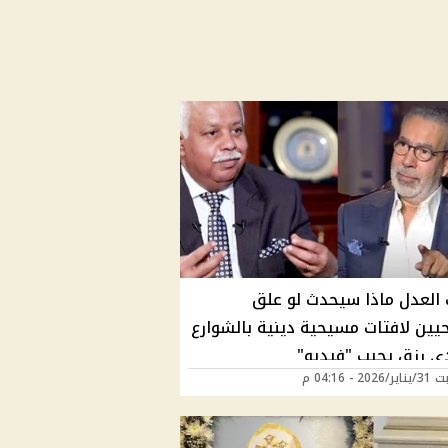
العدل ماذا سيحدث لو علق
يين لافتات مسيحية دينية بالشوارع
دي رزق يجيب "فيديو"
2 - 04:16 م