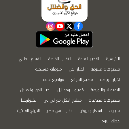
instagram
youtube
twitter
facebook
الرئيسية
الاخبار العامة
التقارير الخاصة
القسم الطبي
فيديوهات متنوعة
اخبار الفن
منوعات مسيحية
اخبار الرياضة
مطبخ الموقع
مواضيع عامة
الاقتصاد والبورصة
كمبيوتر وموبايل
اخبار الحق والضلال
فيديوهات فضائيات
مطبخ الاكل مع لى لى
تكنولوجيا
سيارات
اسعار وعروض
عقارات في مصر
الابراج الفلكية
حظك اليوم