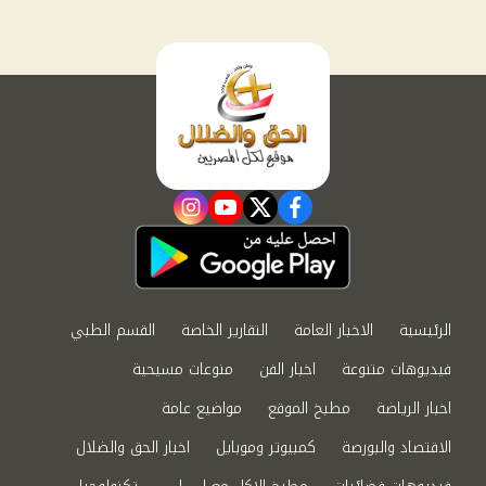
instagram
youtube
twitter
facebook
الرئيسية
الاخبار العامة
التقارير الخاصة
القسم الطبي
فيديوهات متنوعة
اخبار الفن
منوعات مسيحية
اخبار الرياضة
مطبخ الموقع
مواضيع عامة
الاقتصاد والبورصة
كمبيوتر وموبايل
اخبار الحق والضلال