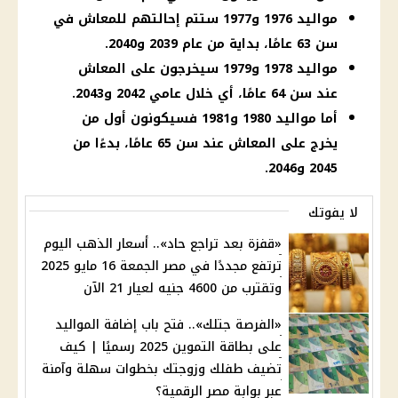
مواليد 1976 و1977 ستتم إحالتهم للمعاش في
سن 63 عامًا، بداية من عام 2039 و2040.
مواليد 1978 و1979 سيخرجون على المعاش
عند سن 64 عامًا، أي خلال عامي 2042 و2043.
أما مواليد 1980 و1981 فسيكونون أول من
يخرج على المعاش عند سن 65 عامًا، بدءًا من
2045 و2046.
لا يفوتك
«قفزة بعد تراجع حاد».. أسعار الذهب اليوم
ترتفع مجددًا في مصر الجمعة 16 مايو 2025
وتقترب من 4600 جنيه لعيار 21 الآن
«الفرصة جتلك».. فتح باب إضافة المواليد
على بطاقة التموين 2025 رسميًا | كيف
تضيف طفلك وزوجتك بخطوات سهلة وآمنة
عبر بوابة مصر الرقمية؟