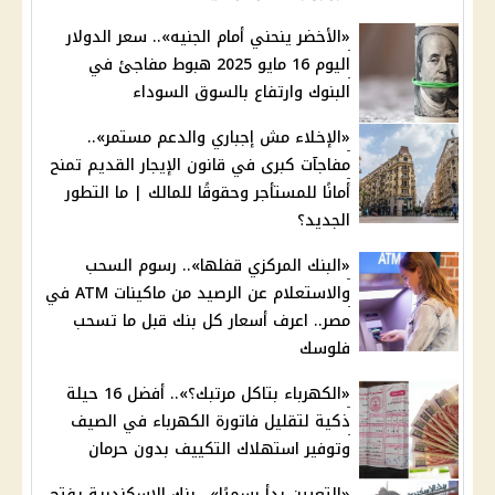
«الأخضر ينحني أمام الجنيه».. سعر الدولار
اليوم 16 مايو 2025 هبوط مفاجئ في
البنوك وارتفاع بالسوق السوداء
«الإخلاء مش إجباري والدعم مستمر»..
مفاجآت كبرى في قانون الإيجار القديم تمنح
أمانًا للمستأجر وحقوقًا للمالك | ما التطور
الجديد؟
«البنك المركزي قفلها».. رسوم السحب
والاستعلام عن الرصيد من ماكينات ATM في
مصر.. اعرف أسعار كل بنك قبل ما تسحب
فلوسك
«الكهرباء بتاكل مرتبك؟».. أفضل 16 حيلة
ذكية لتقليل فاتورة الكهرباء في الصيف
وتوفير استهلاك التكييف بدون حرمان
«التعيين بدأ رسميًا».. بنك الإسكندرية يفتح