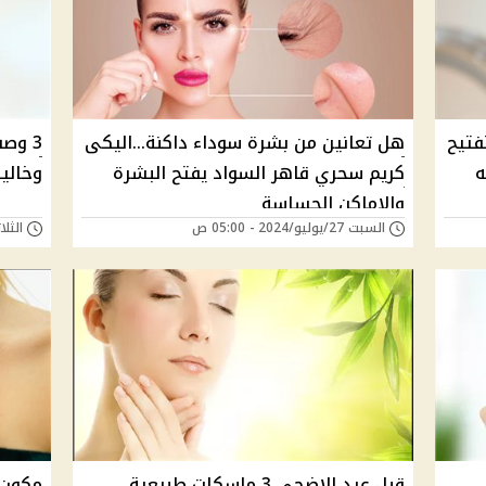
لتفتيح
هل تعانين من بشرة سوداء داكنة...اليكى
3 وص
كريم سحري قاهر السواد يفتح البشرة
وخالي
والاماكن الحساسة
السبت 27/يوليو/2024 - 05:00 ص
الثلاثاء 25/يونيو/4
قبل عيد الاضحى 3 ماسكات طبيعية
مكون 