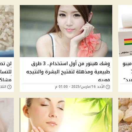
ميبو
وشك هينور من أول استخدام.. 3 طرق
لن تص
 الــ70
طبيعية ومذهلة لتفتيح البشرة والنتيجه
للنساء
عيد"
فوريه
مشاكل
الأحد 16/مارس/2025 - 01:00 م
الثلاثاء 28/يناير/5