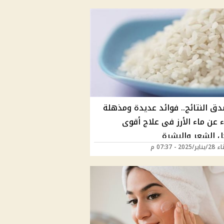
دق النتائج.. فوائد عديدة ومذهلة
 عن ماء الأرز فى علاج أقوى
 الشعر والبشرة
202 - 07:37 م