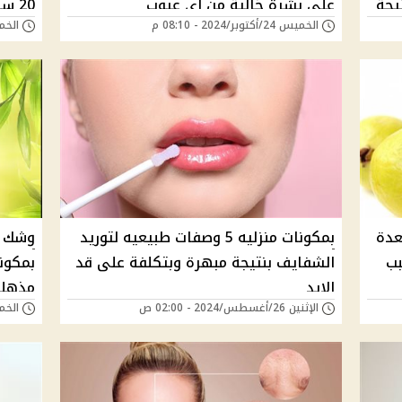
يجة
على بشرة خالية من أي عيوب
20 سنة ووفري مصاريف أطباء التجميل
الخميس 24/أكتوبر/2024 - 08:10 م
الخميس 24/أكتوب
عدة
بمكونات منزليه 5 وصفات طبيعيه لتوريد
وشك ه
بب
الشفايف بنتيجة مبهرة وبتكلفة على قد
بمكون
الإيد
مذهلة
الإثنين 26/أغسطس/2024 - 02:00 ص
الخميس 15/أغسطس