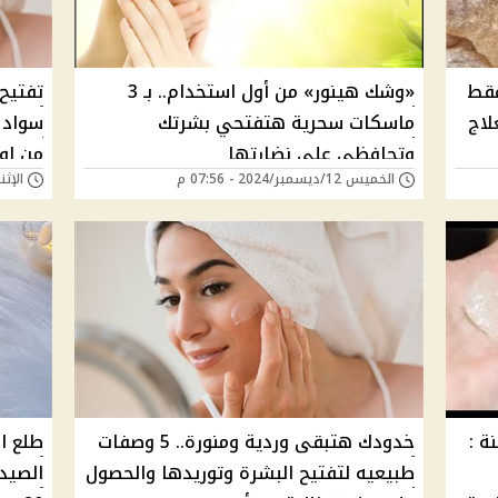
فقط
«وشك هينور» من أول استخدام.. بـ 3
تفتيح
لاج
ماسكات سحرية هتفتحي بشرتك
سواد 
وتحافظي على نضارتها
من او
الخميس 12/ديسمبر/2024 - 07:56 م
الإثنين 04/نوفمبر/24
ة :
خدودك هتبقى وردية ومنورة.. 5 وصفات
طلع ا
طبيعيه لتفتيح البشرة وتوريدها والحصول
الصيد