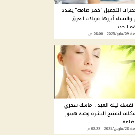
رات التجميل "خطر صامت" يهدد
 والنساء أبرزها مزيلات العرق
م الحذر
202 - 08:00 ص
نفسك ليلة العيد .. ماسك سحري
مكلف لتفتيح البشرة وشك هينور
ضلمة
202 - 08:28 م