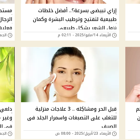
إزاي تبيضى بسرعة؟.. أفضل خلطات
مستحض
طبيعية لتفتيح وترطيب البشرة وكمان
الرجال
نزول الشعر بشكل طبيعي
فعليه
الأربعاء 14/مايو/2025 - 02:11 م
الجمعة 09/مايو/5
م
قبل الحر ومشاكِله .. 3 علاجات منزلية
دلعي 
ن
للتغلب على التصبغات واسمرار الجلد فى
وغير 
الصيف
في ال
الأربعاء 23/أبريل/2025 - 08:00 ص
الجمعة 28/مارس/5