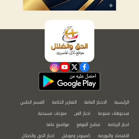
instagram
youtube
twitter
facebook
الرئيسية
الاخبار العامة
التقارير الخاصة
القسم الطبي
فيديوهات متنوعة
اخبار الفن
منوعات مسيحية
اخبار الرياضة
مطبخ الموقع
مواضيع عامة
الاقتصاد والبورصة
كمبيوتر وموبايل
اخبار الحق والضلال