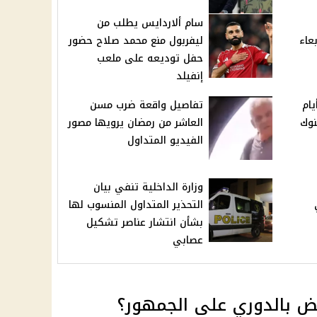
سام ألاردايس يطلب من
عاء
ليفربول منع محمد صلاح حضور
حفل توديعه على ملعب
إنفيلد
يام
تفاصيل واقعة ضرب مسن
نوك
العاشر من رمضان يرويها مصور
الفيديو المتداول
وزارة الداخلية تنفي بيان
التحذير المتداول المنسوب لها
بشأن انتشار عناصر تشكيل
عصابي
بيض بالدوري على الجمهور؟