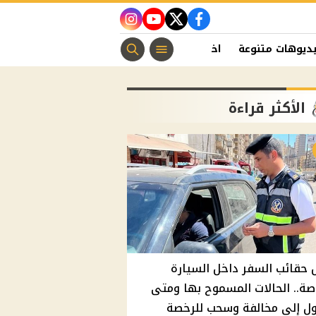
instagram
youtube
twitter
facebook
ديوهات متنوعة
اخبار الفن
منوعات مسيحية
اخبار الرياضة
الأكثر قراءة
حقائب السفر داخل السيارة
صة.. الحالات المسموح بها ومتى
ول إلى مخالفة وسحب للرخصة