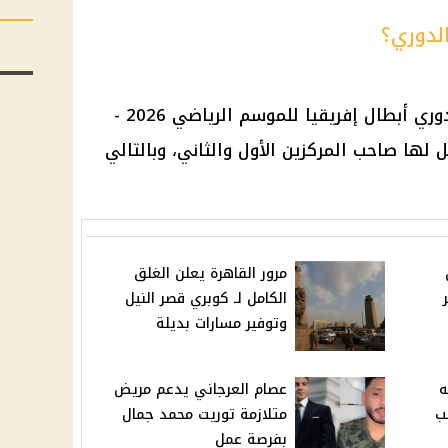
الدوري؟
يتأهل الفارس الأبيض إلى بطولة دوري أبطال إفريقيا للموسم الرياضي 2026 -
أهل لها صاحب المركزين الأول والثاني، وبالتالي
مرور القاهرة يعلن الغلق
الكامل لـ كوبري قصر النيل
وتوفير مسارات بديلة
ه
عصام العرجاني يدعم مريض
ب
متلازمة توريت محمد جمال
بفرصة عمل