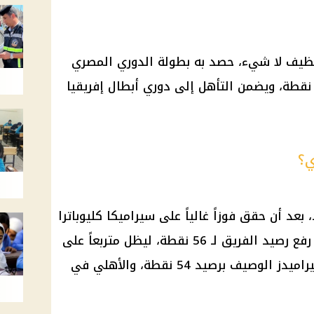
نظيف لا شيء، حصد به بطولة الدوري المصري
لمرة الـ 15 في مسيرته برصيد 56 نقطة، ويضمن التأهل إلى دوري أبطال إفريقيا
ي؟
 بعد أن حقق فوزاً غالياً على سيراميكا كليوباترا
بهدف المهاجم عدي الدباغ، الذي رفع رصيد الفريق لـ 56 نقطة، ليظل متربعاً على
عرش صدارة القائمة، في حين أن بيراميدز الوصيف برصيد 54 نقطة، والأهلي في