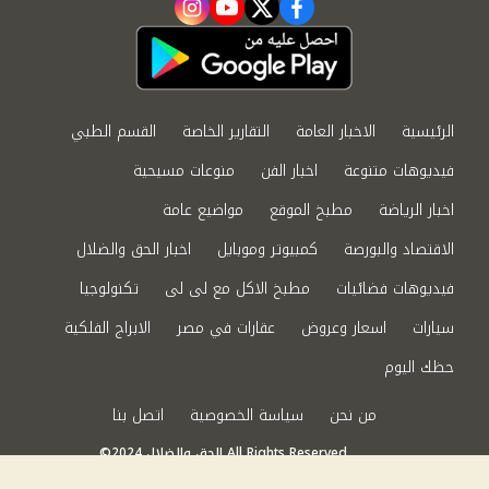
instagram
youtube
twitter
facebook
الرئيسية
الاخبار العامة
التقارير الخاصة
القسم الطبي
فيديوهات متنوعة
اخبار الفن
منوعات مسيحية
اخبار الرياضة
مطبخ الموقع
مواضيع عامة
الاقتصاد والبورصة
كمبيوتر وموبايل
اخبار الحق والضلال
فيديوهات فضائيات
مطبخ الاكل مع لى لى
تكنولوجيا
سيارات
اسعار وعروض
عقارات في مصر
الابراج الفلكية
حظك اليوم
من نحن
سياسة الخصوصية
اتصل بنا
©2024 الحق والضلال All Rights Reserved.
Powered by