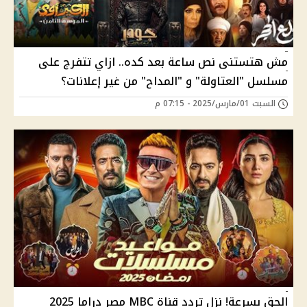
مش هتستنى نص ساعة بعد كده.. ازاي تتفرج على
مسلسل "العتاولة" و "المداح" من غير إعلانات؟
السبت 01/مارس/2025 - 07:15 م
الحق بسرعة! نزل تردد قناة MBC مصر دراما 2025