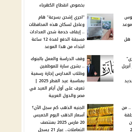
بخصوص انقطاع الكهرباء
لوس
"اجري إشحن بسرعة" هام
على موعد
وعاجل لسكان هذه المحافظات
.. إيقاف خدمة شحن العدادات
 هل
مسبقة الدفع لمدة 12 ساعة
ابتداء من هذا الموعد
ي"
وقف الدراسة والعمل بالبنوك
بريل
.. بشرى سارة للموظفين
وطلاب المدارس إجازة رسمية
ديد
بمناسبة عيد الفطر 2025 |
تعرف على أول أيام العيد في
مصر والدول العربية
.. من
الجنيه الذهب كم سجل الآن؟
لقة
أسعار الذهب اليوم الخميس
ن
20 مارس 2025 بمنتصف
التعاملات.. عيار 21 يسجل