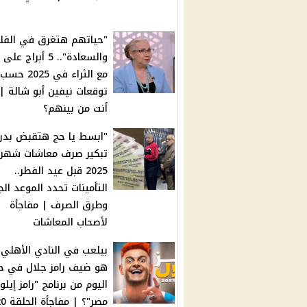
"حياتهم هتغرق في الف
والسعادة".. 5 أبراج 
مع الثراء في 2025 حسب
توقعات نيفين أبو شالة |
أنت من بينهم؟
"ابسط يا حج هتقبض بدر
تبكير صرف معاشات شهر أ
2025 قبل عيد الفطر..
التأمينات تحدد الموعد الج
وطرق الصرف | مفاجأة
لأصحاب المعاشات
بيلعب في النادي الأهلي 
هو ضيف رامز جلال في ح
اليوم من برنامج "رامز إيلو
مصر"؟ | مفاجأة الحلقة 20