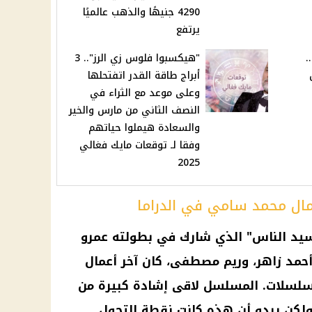
4290 جنيهًا والذهب عالميًا
يرتفع
.
"هيكسبوا فلوس زي الرز".. 3
أبراج طاقة القدر اتفتحلها
وعلى موعد مع الثراء في
النصف الثاني من مارس والخير
والسعادة هيملوا حياتهم
وفقا لـ توقعات مايك فغالي
2025
ال محمد سامي في الدراما
سيد الناس" الذي شارك في بطولته عمرو
حمد زاهر، وريم مصطفى، كان آخر أعمال
لسلات. المسلسل لاقى إشادة كبيرة من
ولكن يبدو أن هذه كانت نقطة التحول