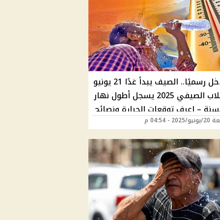
الحر دخل رسميًا.. الصيف يبدأ غدًا 21 يونيو
والانقلاب الصيفي 2025 يسجل أطول نهار
سنة – اعرف توقعات الحرارة ونصائح
202 - 04:54 م
د