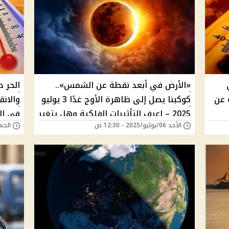
«الأرض في أبعد نقطة عن الشمس»..
 عن
كوكبنا يصل إلى ظاهرة الأوج غدًا 3 يوليو
2025 – اعرف التأثيرات الفلكية وهل يتغير
في ال
الأحد 06/يوليو/2025 - 12:30 ص
الجمعة 20/يونيو/5
طول الفصول؟
الأرصا