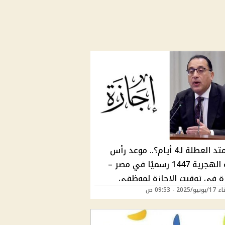
هل تمتد العطلة لـ4 أيام؟.. موعد رأس
السنة الهجرية 1447 رسميًا في مصر –
ة في توقيت الإجازة لموظفي
202 - 09:53 ص
مة والقطاع الخاص