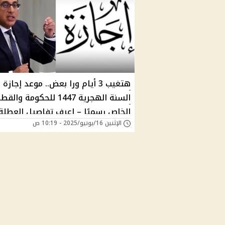
هتغيب 3 أيام ورا بعض.. موعد إجاز
السنة الهجرية 1447 للحكومة والق
الخاص رسميًا – اعرف تفاصيل العطلة
الإثنين 16/يونيو/2025 - 10:19 ص
مدفوعة الأجر وهل تمتد ليوم الأحد؟