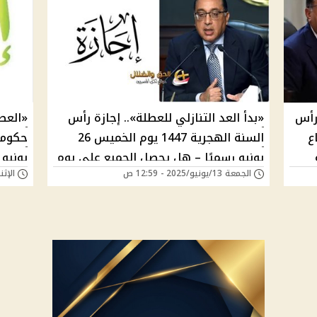
ة رأس
«بدأ العد التنازلي للعطلة».. إجازة رأس
«العط
طاع
السنة الهجرية 1447 يوم الخميس 26
حكومي
يونيو رسميًا – هل يحصل الجميع على يوم
يونيو 2025 – ما سر الخميس المنتظر
الجمعة 13/يونيو/2025 - 12:59 ص
الإثنين 09/يونيو/25
راحة مدفوع الأجر؟