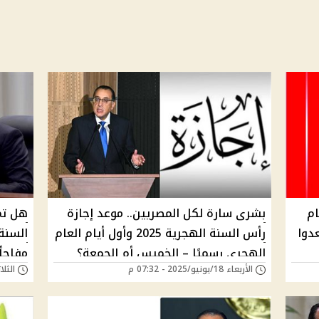
من الآجازه.. 6 أيام
بشرى سارة لكل المصريين.. موعد إجازة
دوا
رأس السنة الهجرية 2025 وأول أيام العام
الهجري رسميًا – الخميس أم الجمعة؟
مفاجأ
الأربعاء 18/يونيو/2025 - 07:32 م
الثلاثاء 17/يونيو/5
الحكو