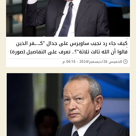
كيف جاء رد نجيب ساويرس على جدال "كــ.ــفر الذين
قالوا أن الله ثالث ثلاثة"؟.. تعرف على التفاصيل (صورة)
الخميس 26/ديسمبر/2024 - 06:16 م