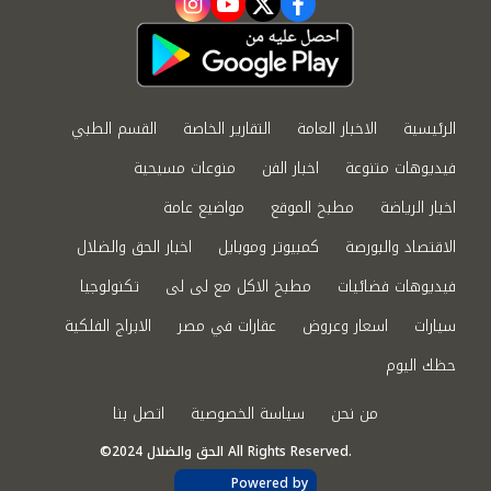
instagram
youtube
twitter
facebook
الرئيسية
الاخبار العامة
التقارير الخاصة
القسم الطبي
فيديوهات متنوعة
اخبار الفن
منوعات مسيحية
اخبار الرياضة
مطبخ الموقع
مواضيع عامة
الاقتصاد والبورصة
كمبيوتر وموبايل
اخبار الحق والضلال
فيديوهات فضائيات
مطبخ الاكل مع لى لى
تكنولوجيا
سيارات
اسعار وعروض
عقارات في مصر
الابراج الفلكية
حظك اليوم
من نحن
سياسة الخصوصية
اتصل بنا
©2024 الحق والضلال All Rights Reserved.
Powered by