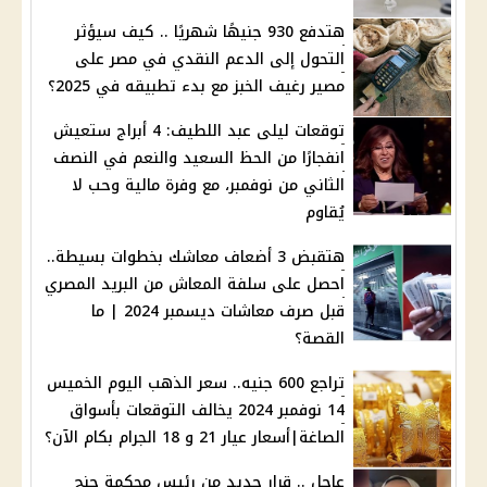
هتدفع 930 جنيهًا شهريًا .. كيف سيؤثر
التحول إلى الدعم النقدي في مصر على
مصير رغيف الخبز مع بدء تطبيقه في 2025؟
توقعات ليلى عبد اللطيف: 4 أبراج ستعيش
انفجارًا من الحظ السعيد والنعم في النصف
الثاني من نوفمبر، مع وفرة مالية وحب لا
يُقاوم
هتقبض 3 أضعاف معاشك بخطوات بسيطة..
احصل على سلفة المعاش من البريد المصري
قبل صرف معاشات ديسمبر 2024 | ما
القصة؟
تراجع 600 جنيه.. سعر الذهب اليوم الخميس
14 نوفمبر 2024 يخالف التوقعات بأسواق
الصاغة|أسعار عيار 21 و 18 الجرام بكام الآن؟
عاجل .. قرار جديد من رئيس محكمة جنح