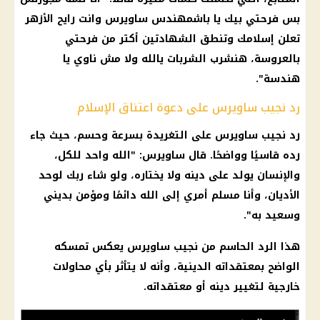
بس فرحتي بيك يا باشمهندس ساويرس وانت رايح الأزهر
تعلن إسلامك وتنطق الشهادتين أكتر من فرحتي
بالعروسة، هنشرب الشربات يالله ولا مش ناوي يا
هندسة".
رد نجيب ساويرس على دعوة اعتناق الإسلام
رد نجيب ساويرس على التغريدة بسرعة وحسم، حيث جاء
رده قاسيًا وواضحًا. قال ساويرس: "الله واحد للكل،
والإنسان يولد على دينه ولا يختاره، ولو شاء ربك لوحد
الأديان، وأنا
مسلم
أمري إلى الله دائمًا ومؤمن بديني
وسعيد به".
هذا الرد الحاسم من نجيب ساويرس يعكس تمسكه
الواضح بمعتقداته الدينية، وأنه لا يتأثر بأي محاولات
خارجية لتغيير دينه أو معتقداته.