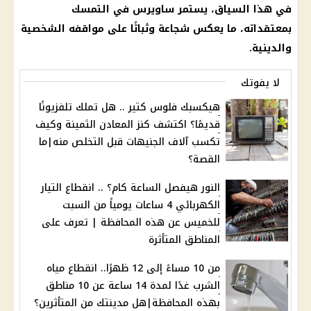
في هذا السياق، يستمر ساويرس في التمسك
بمعتقداته، ما يعكس شجاعة وثباتًا على مواقفه الشخصية
والدينية.
لا يفوتك
هيكسبك فلوس كتير .. هل تملك تلفزيونًا
قديمًا؟ اكتشف كنز المعادن الثمينة وكيف
تكسب آلاف الجنيهات قبل التخلص منه|ما
القصة؟
النور هيفصل الساعة كام؟ .. انقطاع التيار
الكهربائي 4 ساعات يومياً من السبت
للخميس عن هذه المحافظة | تعرف على
المناطق المتأثرة
من 10 مساءً إلى 12 ظهرًا.. انقطاع مياه
الشرب غدًا لمدة 14 ساعة عن 10 مناطق
بهذه المحافظة|هل مدينتك من المتأثرين؟