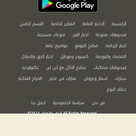
الرئيسية
الاخبار العامة
التقارير الخاصة
القسم الطبي
فيديوهات متنوعة
اخبار الفن
منوعات مسيحية
اخبار الرياضة
مطبخ الموقع
مواضيع عامة
الاقتصاد والبورصة
كمبيوتر وموبايل
اخبار الحق والضلال
فيديوهات فضائيات
مطبخ الاكل مع لى لى
تكنولوجيا
سيارات
اسعار وعروض
عقارات في مصر
الابراج الفلكية
حظك اليوم
من نحن
سياسة الخصوصية
اتصل بنا
©2024 الحق والضلال All Rights Reserved.
Powered by