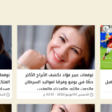
توقعات عبير فؤاد تكشف الأبراج الأكثر
توقعات
قبل
حظًا في يونيو وفرصًا لمواليد السرطان
الفلكي
والحوت والثور والعذراء والعقرب
وسياس
الخميس 04/يونيو/2026 - 03:53 م
الجمعة 06/مارس/6