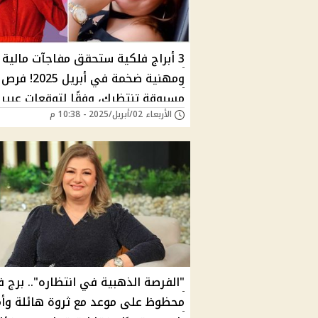
3 أبراج فلكية ستحقق مفاجآت مالية
ومهنية ضخمة في أبريل 5
مسبوقة تنتظرك، وفقًا لتوقعات عبير 
الأربعاء 02/أبريل/2025 - 10:38 م
| هل أنت من المحظوظين؟
"الفرصة الذهبية في انتظاره".. برج 
محظوظ على موعد مع ثروة هائلة وأم