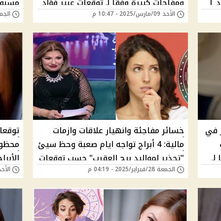
د |
ومفاجآت كبيرة وفقًا لـ توقعات عبير فؤاد
مسبوق
الأحد 09/مارس/2025 - 10:47 م
الجمعة 07/مارس/5
|"برجك هيكون منهم؟"
لموالي
ر في
خسائر مفاجئة وانهيار علاقات وازمات
توقعات
مالية: 4 أبراج تواجه ايام صعبة وحظ سيئ
محظوظ
لـ
"تحذير لمواليد برج العقرب" حسب توقعات
الأبر
الجمعة 28/فبراير/2025 - 04:19 م
الأحد 23/فبراير/2025 -
عبير فؤاد يارب متكنش منهم!
هل ان