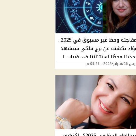
ثروة مفاجئة وحظ غير مسبوق في 2025..
فؤاد تكشف عن برج فلكي سيشهد
 جذريًا وحظًا استثنائيًا في فبراير |
ر/2025 - 09:29 م
ت من المحظوظين؟
هل سيحالفك الحظ في 2025؟.. اكتشف