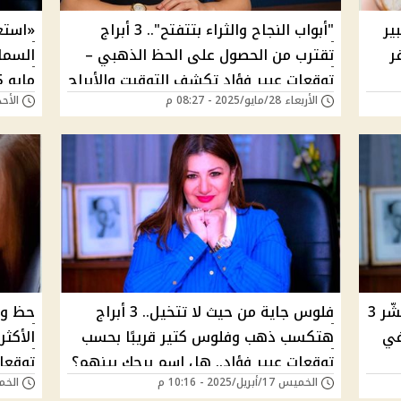
ير
"أبواب النجاح والثراء بتتفتح".. 3 أبراج
فر
تقترب من الحصول على الحظ الذهبي –
السما
توقعات عبير فؤاد تكشف التوقيت والأبراج
الأربعاء 28/مايو/2025 - 08:27 م
الأحد 11/مايو/2025 - 
المحظوظة
ترى ب
خلي بالك من اللي جاي.. عبير فؤاد تُبشّر 3
فلوس جاية من حيث لا تتخيل.. 3 أبراج
في
هتكسب ذهب وفلوس كتير قريبًا بحسب
توقعات عبير فؤاد.. هل اسم برجك بينهم؟
توقعا
الخميس 17/أبريل/2025 - 10:16 م
الخميس 10/أبريل
بينهم