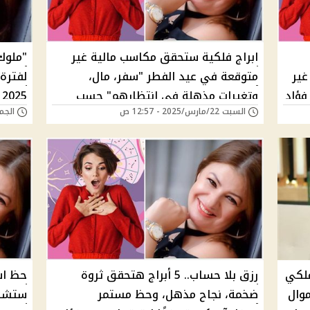
ابراج فلكية ستحقق مكاسب مالية غير
202! فرص غير
متوقعة في عيد الفطر "سفر، مال،
لفترة
فؤاد
وتغيرات مذهلة في انتظارهم" حسب
2025 وفقًا لـ توقعات عبير فؤاد
السبت 22/مارس/2025 - 12:57 ص
الجمعة 21/مارس/5
توقعات عبير فؤاد هل برجك من بينهم؟
فلكي
رزق بلا حساب.. 5 أبراج هتحقق ثروة
وال
ضخمة، نجاح مذهل، وحظ مستمر
ستشهد 