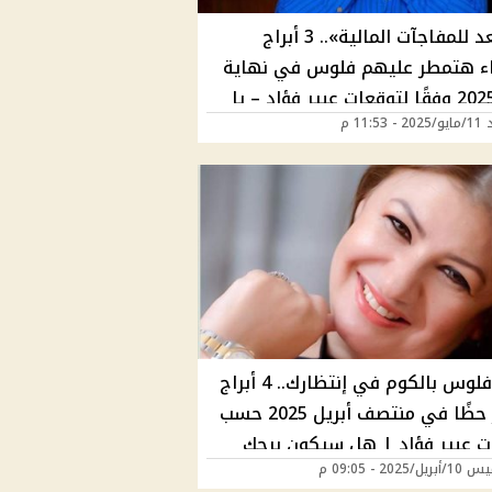
«استعد للمفاجآت المالية».. 3 أبراج
ء هتمطر عليهم فلوس في نهاية
مايو 2025 وفقًا لتوقعات عبير فؤاد – يا
11:53 م
رجك منهم؟
حظ وفلوس بالكوم في إنتظارك.. 4 أبراج
الأكثر حظًا في منتصف أبريل 2025 حسب
ت عبير فؤاد | هل سيكون برجك
/2025 - 09:05 م
؟