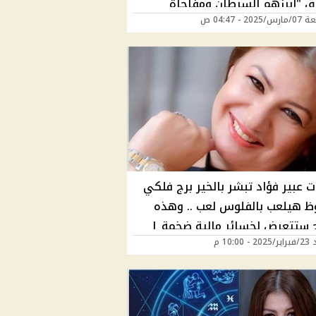
 "أبرزهم السرطان ومفاجاة
202 - 04:47 ص
د برج الأسد" وفق توقعات عبير فؤاد
 عبير فؤاد تبشر بالخير برج فلكي
 هيلعب بالفلوس لعب .. وهذه
اج ستتعرض لخسائر مالية ضخمة |
 10:00 م
ت منهم؟