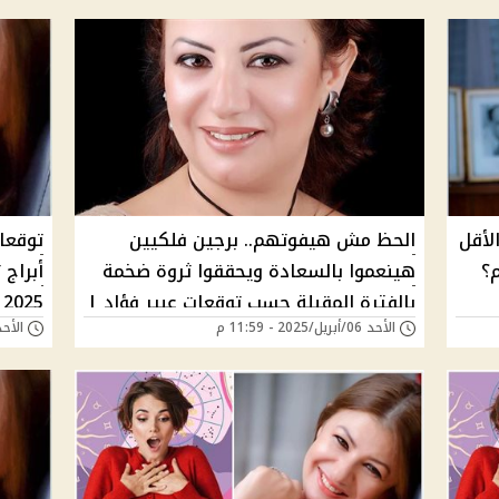
لأقل
الحظ مش هيفوتهم.. برجين فلكيين
نهم؟
هينعموا بالسعادة ويحققوا ثروة ضخمة
أبراج
بالفترة المقبلة حسب توقعات عبير فؤاد |
2025 | هل برجك منهم؟
الأحد 06/أبريل/2025 - 11:59 م
الأحد 06/أبريل/2025 - 
"الأسد في الصدارة"