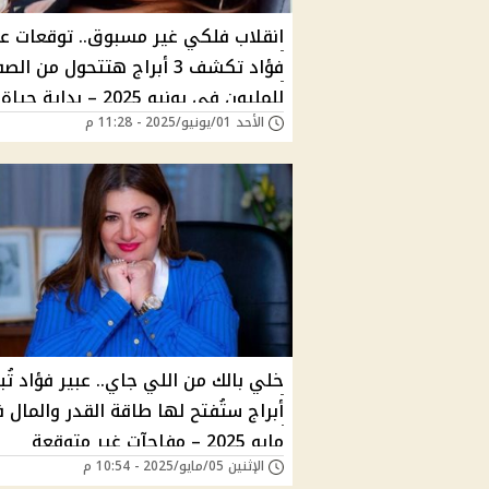
انقلاب فلكي غير مسبوق.. توقعات عب
فؤاد تكشف 3 أبراج هتتحول من الص
للمليون في يونيو 2025 – بداية حياة
الأحد 01/يونيو/2025 - 11:28 م
جديدة ومصير مختلف تمامًا
أبراج ستُفتح لها طاقة القدر والمال 
مايو 2025 – مفاجآت غير متوقعة
الإثنين 05/مايو/2025 - 10:54 م
بانتظارهم