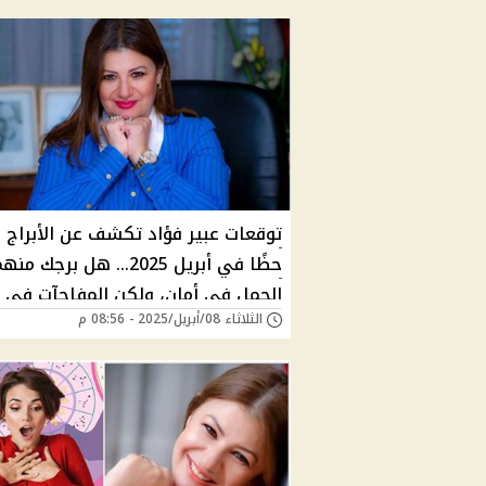
توقعات عبير فؤاد تكشف عن الأبراج ا
حظًا في أبريل 2025... هل برجك م
الحمل في أمان، ولكن المفاجآت في
الثلاثاء 08/أبريل/2025 - 08:56 م
انتظار غيره