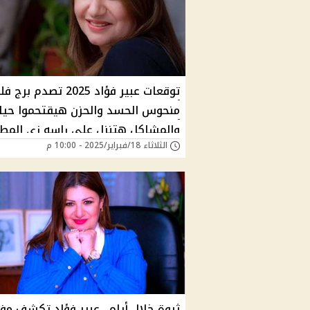
توقعات عبير فؤاد 2025 تصدم ب
منحوس الحسد والحزن هيقتحموا حيا
والمشاكل هتنزل علي راسه زي المطر
الثلاثاء 18/فبراير/2025 - 10:00 م
هل هو برجك؟
ثروة خلال أيام.. عبير فؤاد تكشف مف