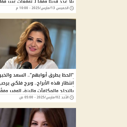
بلا عدد قريبًا وفقا لـ توقعات عبير فؤا
الخميس 13/مارس/2025 - 10:00 م
يابختك لو برجك ده
"الحظ يطرق أبوابهم".. السعد والخي
انتظار هذه الأبراج.. وبرج فلكي يرحب
بالنجاح والمكافآت والرزق الوفير وفقًا 
الأحد 02/مارس/2025 - 05:00 ص
توقعات عبير فؤاد 2025