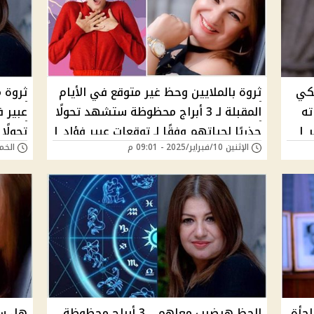
رج فلكي
ثروة بالملايين وحظ غير متوقع في الأيام
ته
المقبلة لـ 3 أبراج محظوظة ستشهد تحولًا
عبير 
 |
جذريًا لحياتهم وفقًا لـ توقعات عبير فؤاد |
تحولًا
الإثنين 10/فبراير/2025 - 09:01 م
الخميس 06/فبراي
هل أنت من المحظوظين؟
هل أن
اجأة
الحظ هيضرب معاهم .. 3 أبراج محظوظة