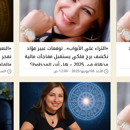
«الثراء على الأبواب».. توقعات عبير فؤاد
«النع
تكشف برج فلكي يستقبل مفاجآت مالية
مذهلة في 2025 – هل أنت المحظوظ؟
الأحد 08/يونيو/2025 - 12:00 ص
السبت 07/يونيو/025
ولا لأ؟