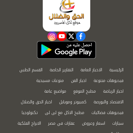
instagram
youtube
twitter
facebook
الرئيسية
الاخبار العامة
التقارير الخاصة
القسم الطبي
فيديوهات متنوعة
اخبار الفن
منوعات مسيحية
اخبار الرياضة
مطبخ الموقع
مواضيع عامة
الاقتصاد والبورصة
كمبيوتر وموبايل
اخبار الحق والضلال
فيديوهات فضائيات
مطبخ الاكل مع لى لى
تكنولوجيا
سيارات
اسعار وعروض
عقارات في مصر
الابراج الفلكية