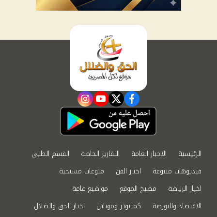
instagram
youtube
twitter
facebook
الرئيسية
الاخبار العامة
التقارير الخاصة
القسم الطبي
فيديوهات متنوعة
اخبار الفن
منوعات مسيحية
اخبار الرياضة
مطبخ الموقع
مواضيع عامة
الاقتصاد والبورصة
كمبيوتر وموبايل
اخبار الحق والضلال