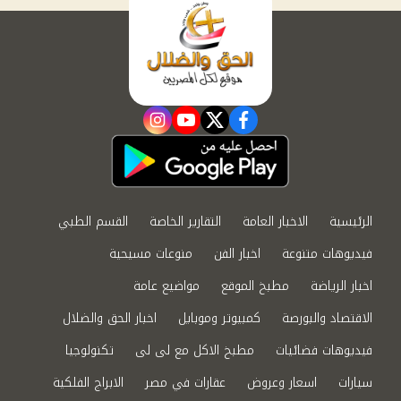
instagram
youtube
twitter
facebook
الرئيسية
الاخبار العامة
التقارير الخاصة
القسم الطبي
فيديوهات متنوعة
اخبار الفن
منوعات مسيحية
اخبار الرياضة
مطبخ الموقع
مواضيع عامة
الاقتصاد والبورصة
كمبيوتر وموبايل
اخبار الحق والضلال
فيديوهات فضائيات
مطبخ الاكل مع لى لى
تكنولوجيا
سيارات
اسعار وعروض
عقارات في مصر
الابراج الفلكية