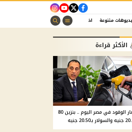
instagram
youtube
twitter
facebook
ديوهات متنوعة
اخبار الفن
منوعات مسيحية
اخبار الرياضة
الأكثر قراءة
أسعار الوقود في مصر اليوم .. بنزين 80