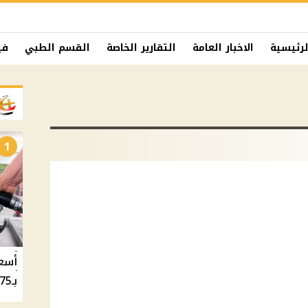
لرئيسية
الاخبار العامة
التقارير الخاصة
القسم الطبي
في
1
بـ20.75 جنيه والسولار بـ20.50 جنيه