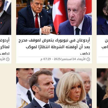
تشهد حضور 25 من
أردوغان في نيويورك يتعرض لموقف محرج
أردوغ
امب
بعد أن أوقفته الشرطة انتظارًا لموكب
لماكر
ترامب
ترامب
الأربعاء 24/سبتمبر/2025 - 07:29 م
الأربعاء 24/سبتمبر/