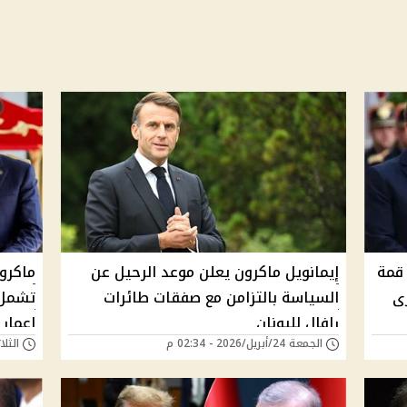
قمة
إيمانويل ماكرون يعلن موعد الرحيل عن
ماكرو
ى
السياسة بالتزامن مع صفقات طائرات
تشمل ن
رافال لليونان
إعمار 
الجمعة 24/أبريل/2026 - 02:34 م
الثلاثاء 14/أكتوبر/