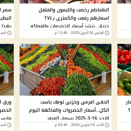
الطماطم رخصت والليمون والفلفل
سعر ا
اسعارهم رفعت والكمثرى بـ٢٧٤
البطيخ
جنية....ننشر أسعار الخضروات والفواكه
بهذا 
الإثنين 28/أبريل/2025 - 12:40 م
السبت 26/أبريل/025
اليوم الاثنين بسوق العبور
ار
الحقى افرمى وخزنى تومك ياست
هة اليوم الخميس ٢٤
الكل...أسعار الخضروات والفاكهة اليوم
الاحد 16-3-2025 بسوق العبور
مارس 
الأحد 16/مارس/2025 - 03:40 م
السبت 15/مارس/025