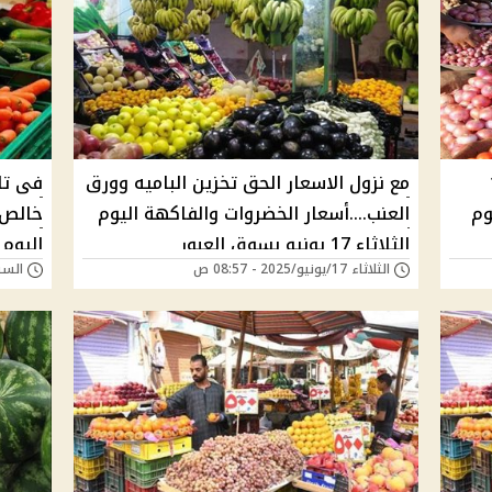
ـ12
مع نزول الاسعار الحق تخزين الباميه وورق
فى تا
وم
العنب....أسعار الخضروات والفاكهة اليوم
خالص .
الثلاثاء 17 يونيو بسوق العبور
اليوم السبت ٧ يو
الثلاثاء 17/يونيو/2025 - 08:57 ص
السبت 07/يونيو/025