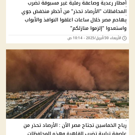
أمطار رعدية وصاعقة رملية غير مسبوقة تضرب
المحافظات "الأرصاد تحذر" من أخطر منخفض جوي
يهاحم مصر خلال ساعات اغلقوا النوافذ والأبواب
واستعدوا "إلزموا منازلكم"
الأربعاء 30/أبريل/2025 - 10:14 ص
رياح الخماسين تجتاح مصر الآن : الأرصاد تحذر من
عاصفة ترابية تضرب القاهرة وهذه المحافظات