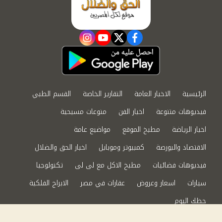
instagram
youtube
twitter
facebook
الرئيسية
الاخبار العامة
التقارير الخاصة
القسم الطبي
فيديوهات متنوعة
اخبار الفن
منوعات مسيحية
اخبار الرياضة
مطبخ الموقع
مواضيع عامة
الاقتصاد والبورصة
كمبيوتر وموبايل
اخبار الحق والضلال
فيديوهات فضائيات
مطبخ الاكل مع لى لى
تكنولوجيا
سيارات
اسعار وعروض
عقارات في مصر
الابراج الفلكية
حظك اليوم