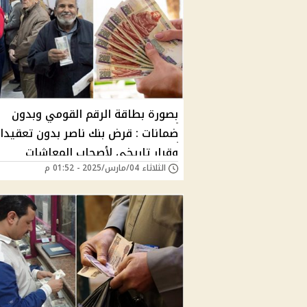
بصورة بطاقة الرقم القومي وبدون
ضمانات : قرض بنك ناصر بدون تعقيدا
وقرار تاريخي لأصحاب المعاشات
الثلاثاء 04/مارس/2025 - 01:52 م
وللسيدات والقبض فوري"فلوس في 
بدون فوائد"