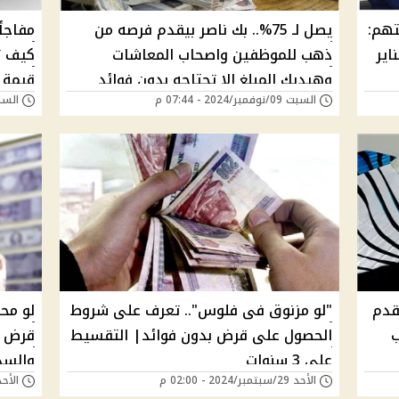
تهم:
يصل لـ 75%.. بك ناصر بيقدم فرصه من
مفاجأ
اير
ذهب للموظفين واصحاب المعاشات
وهيديك المبلغ الا تحتاجه بدون فوائد
قيمة 
السبت 09/نوفمبر/2024 - 07:44 م
السبت 09/نوفمبر/24
قدم
"لو مزنوق فى فلوس".. تعرف على شروط
لو مح
ب
الحصول على قرض بدون فوائد| التقسيط
قرض ح
على 3 سنوات
والسداد 
الأحد 29/سبتمبر/2024 - 02:00 م
الأحد 29/سبتمبر/2024 -