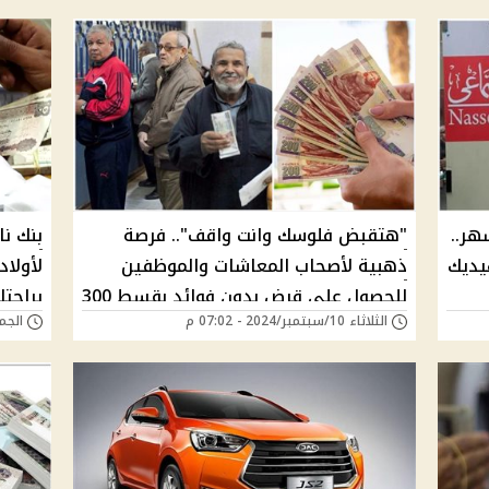
وائد وهتسدد على 36 شهر..
"هتقبض فلوسك وانت واقف".. فرصة
بنك ن
يديك
ذهبية لأصحاب المعاشات والموظفين
للحصول علي قرض بدون فوائد بقسط 300
براحت
الثلاثاء 10/سبتمبر/2024 - 07:02 م
الجمعة 06/سبتمبر/4
جنيه شهريًا