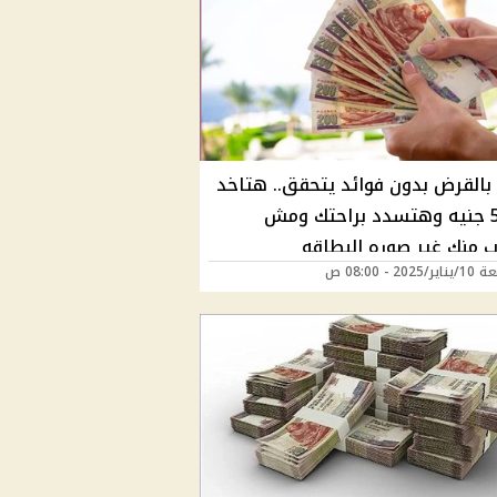
بالقرض بدون فوائد يتحقق.. هتاخد
50000 جنيه وهتسدد براحتك ومش
 منك غير صوره البطاقه
202 - 08:00 ص