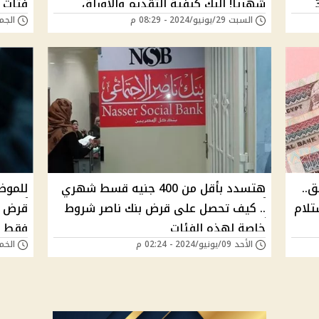
د 300
شهريا! إليك كيفية التقديم والأوراق
فتات 
السبت 29/يونيو/2024 - 08:29 م
الجمعة 14/يونيو/4
المطلوبة
ق..
هتسدد بأقل من 400 جنيه قسط شهري
للموظ
 والاستلام
.. كيف تحصل على قرض بنك ناصر شروط
خاصة لهذه الفئات
فقط
الأحد 09/يونيو/2024 - 02:24 م
الخميس 23/مايو