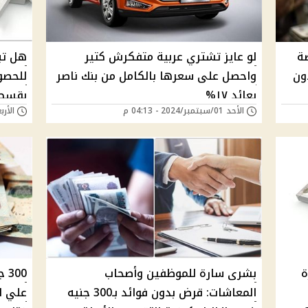
رصة
لو عايز تشتري عربية متفكرش كتير
ون
واحصل على سعرها بالكامل من بنك ناصر
للحصو
بعائد ١٧%
بقسط ش
الأحد 01/سبتمبر/2024 - 04:13 م
الأربعاء 07/أغسطس/
ة
بشرى سارة للموظفين وأصحاب
00
المعاشات: قرض بدون فوائد بـ300 جنيه