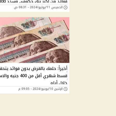
فوائد من أكبر بنك حكومي وسد
الخميس 11/يوليو/2024 - 08:31 ص
جنية فقط
أخيراً: حلمك بالقرض بدون فوائد يتحق
قسط شهري أقل من 400 جنيه
خلال أيام
الإثنين 10/يونيو/2024 - 09:05 م