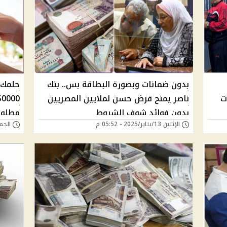
بدون ضمانات وبصورة البطاقة بس.. بنك
حلمك 
ت
ناصر يمنح قرض حسن لملايين المصريين
بدون فوائد شوف الشروط
مطلوب
الإثنين 13/يناير/2025 - 05:52 م
الجمعة 10/يناير/5
جيبك