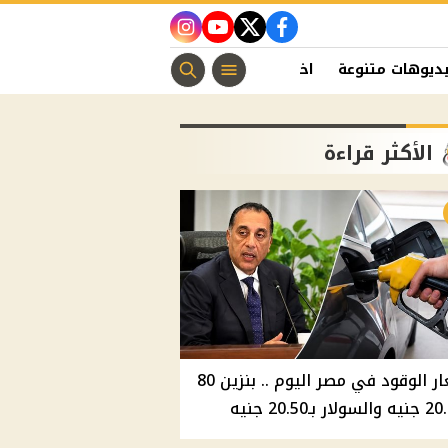
instagram
youtube
twitter
facebook
ديوهات متنوعة
اخبار الفن
منوعات مسيحية
اخبار الرياضة
الأكثر قراءة
أسعار الوقود في مصر اليوم .. بنزين 80