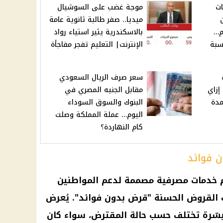
ت
موجة غضب على السوشيال
كن
ميديا.. صفر طالبة ثانوية عامة
م…
بالاسكندرية يثير استياء رواد
سبة
الإنترنت| التعليم تفجر مفاجأة
ء
سعر صرف الريال السعودي
 إزاي
مقابل الجنيه المصري في
 لمدة
البنوك والسوق السوداء
اليوم… عملة المملكة وصلت
كام النهاردة؟
 فوائد
يم خدمات مصرفية مصممة لدعم المواطنين
 القروض الحسنة "قرض بدون فوائد". يُعرض
سّرة تختلف حسب حالة المقترض، سواء كان