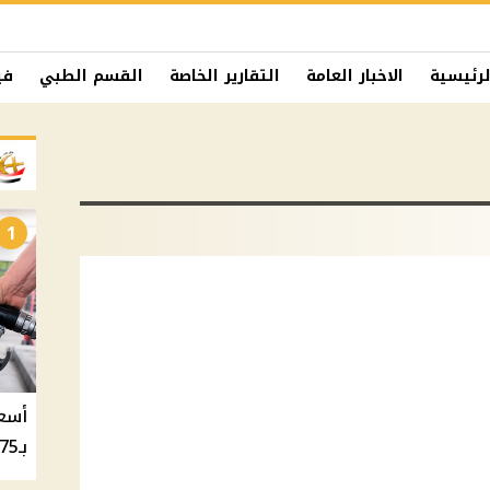
لرئيسية
الاخبار العامة
التقارير الخاصة
القسم الطبي
في
1
بـ20.75 جنيه والسولار بـ20.50 جنيه