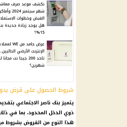
نكشف موعد صرف معاشا
شهر سبتمبر 2024 وأما
القبض وخطوات الاستعلا
هل يوجد زيادة جديدة بن
15%؟
عرض جامد من WE لعملا
الإنترنت الأرضي الحاليين..
تاخد 200 جيجا نت مجانا
شهرين؟
شروط الحصول على قرض بدون
يتميز بنك ناصر الاجتماعي بتقد
ذوي الدخل المحدود، بما في ذلك
هذا النوع من القروض بشروط مي