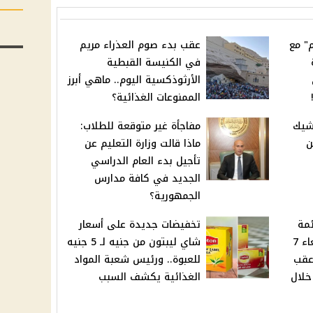
" مع
عقب بدء صوم العذراء مريم
في الكنيسة القبطية
الأرثوذكسية اليوم.. ماهي أبرز
الممنوعات الغذائية؟
شيك
مفاجأة غير متوقعة للطلاب:
ن
ماذا قالت وزارة التعليم عن
تأجيل بدء العام الدراسي
الجديد في كافة مدارس
الجمهورية؟
ئمة
تخفيضات جديدة على أسعار
أسعار السجائر اليوم الأربعاء 7
شاي ليبتون من جنيه لـ 5 جنيه
صر عقب
للعبوة.. ورئيس شعبة المواد
يدة بلغت 52% خلال
الغذائية يكشف السبب