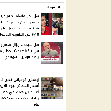
لا يفوتك
هل تكرر مأساة "صفر مريم
نانسي أيمن توفيق؟ فتاة
قبطية جديدة تحصل على
18% في الثانوية العامة!!
هل سيحدث زلزال مدمر و
في تركيا؟! تحذير خطير م
راصد الزلازل الهولندي
إيسترن كومباني تعلن قا
أغسطس 2024 في م
زيادات جد
عام