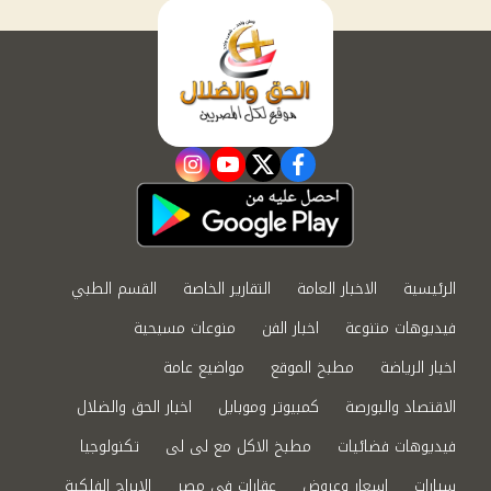
instagram
youtube
twitter
facebook
الرئيسية
الاخبار العامة
التقارير الخاصة
القسم الطبي
فيديوهات متنوعة
اخبار الفن
منوعات مسيحية
اخبار الرياضة
مطبخ الموقع
مواضيع عامة
الاقتصاد والبورصة
كمبيوتر وموبايل
اخبار الحق والضلال
فيديوهات فضائيات
مطبخ الاكل مع لى لى
تكنولوجيا
سيارات
اسعار وعروض
عقارات في مصر
الابراج الفلكية