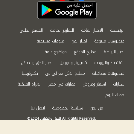
الرئيسية
الاخبار العامة
التقارير الخاصة
القسم الطبي
فيديوهات متنوعة
اخبار الفن
منوعات مسيحية
اخبار الرياضة
مطبخ الموقع
مواضيع عامة
الاقتصاد والبورصة
كمبيوتر وموبايل
اخبار الحق والضلال
فيديوهات فضائيات
مطبخ الاكل مع لى لى
تكنولوجيا
سيارات
اسعار وعروض
عقارات في مصر
الابراج الفلكية
حظك اليوم
من نحن
سياسة الخصوصية
اتصل بنا
©2024 الحق والضلال All Rights Reserved.
Powered by