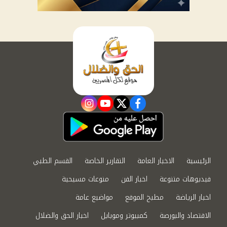
instagram
youtube
twitter
facebook
الرئيسية
الاخبار العامة
التقارير الخاصة
القسم الطبي
فيديوهات متنوعة
اخبار الفن
منوعات مسيحية
اخبار الرياضة
مطبخ الموقع
مواضيع عامة
الاقتصاد والبورصة
كمبيوتر وموبايل
اخبار الحق والضلال