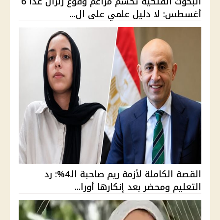
البحوث الفلكية تحسم مزاعم وقوع زلزال غدًا 6
أغسطس: لا دليل علمي على ال...
القصة الكاملة لأزمة ريم صاحبة الـ4%: رد
التعليم ومحضر بعد إنكارها أورا...