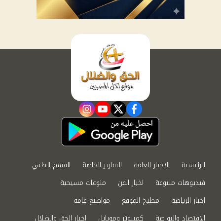
instagram
youtube
twitter
facebook
الرئيسية
الاخبار العامة
التقارير الخاصة
القسم الطبي
فيديوهات متنوعة
اخبار الفن
منوعات مسيحية
اخبار الرياضة
مطبخ الموقع
مواضيع عامة
الاقتصاد والبورصة
كمبيوتر وموبايل
اخبار الحق والضلال