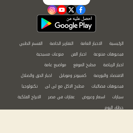
instagram
youtube
twitter
facebook
الرئيسية
الاخبار العامة
التقارير الخاصة
القسم الطبي
فيديوهات متنوعة
اخبار الفن
منوعات مسيحية
اخبار الرياضة
مطبخ الموقع
مواضيع عامة
الاقتصاد والبورصة
كمبيوتر وموبايل
اخبار الحق والضلال
فيديوهات فضائيات
مطبخ الاكل مع لى لى
تكنولوجيا
سيارات
اسعار وعروض
عقارات في مصر
الابراج الفلكية
حظك اليوم
من نحن
سياسة الخصوصية
اتصل بنا
©2024 الحق والضلال All Rights Reserved.