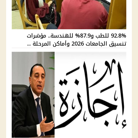
92.8% للطب و87.9% للهندسة.. مؤشرات
تنسيق الجامعات 2026 وأماكن المرحلة ...