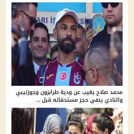
محمد صلاح يغيب عن ودية طرابزون وجوزتيبي
والنادي ينفي حجز مستحقاته قبل ...