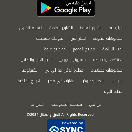
الرئيسية
الاخبار العامة
التقارير الخاصة
القسم الطبي
فيديوهات متنوعة
اخبار الفن
منوعات مسيحية
اخبار الرياضة
مطبخ الموقع
مواضيع عامة
الاقتصاد والبورصة
كمبيوتر وموبايل
اخبار الحق والضلال
فيديوهات فضائيات
مطبخ الاكل مع لى لى
تكنولوجيا
سيارات
اسعار وعروض
عقارات في مصر
الابراج الفلكية
حظك اليوم
من نحن
سياسة الخصوصية
اتصل بنا
©2024 الحق والضلال All Rights Reserved.
Powered by