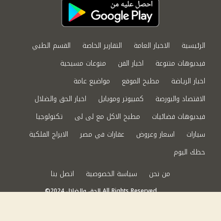
الرئيسية
الاخبار العامة
التقارير الخاصة
القسم الطبي
فيديوهات متنوعة
اخبار الفن
منوعات مسيحية
اخبار الرياضة
مطبخ الموقع
مواضيع عامة
الاقتصاد والبورصة
كمبيوتر وموبايل
اخبار الحق والضلال
فيديوهات فضائيات
مطبخ الاكل مع لى لى
تكنولوجيا
سيارات
اسعار وعروض
عقارات في مصر
الابراج الفلكية
حظك اليوم
من نحن
سياسة الخصوصية
اتصل بنا
©2024 الحق والضلال All Rights Reserved.
Powered by