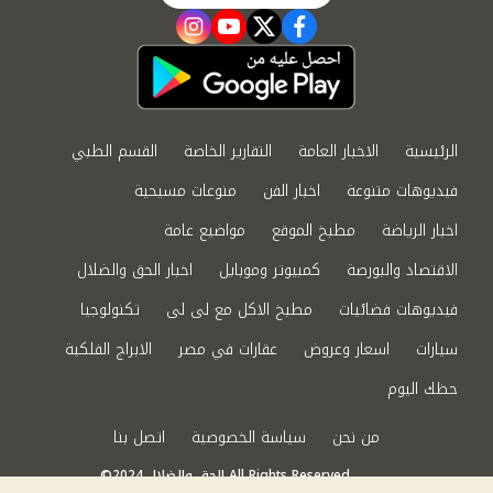
instagram
youtube
twitter
facebook
الرئيسية
الاخبار العامة
التقارير الخاصة
القسم الطبي
فيديوهات متنوعة
اخبار الفن
منوعات مسيحية
اخبار الرياضة
مطبخ الموقع
مواضيع عامة
الاقتصاد والبورصة
كمبيوتر وموبايل
اخبار الحق والضلال
فيديوهات فضائيات
مطبخ الاكل مع لى لى
تكنولوجيا
سيارات
اسعار وعروض
عقارات في مصر
الابراج الفلكية
حظك اليوم
من نحن
سياسة الخصوصية
اتصل بنا
©2024 الحق والضلال All Rights Reserved.