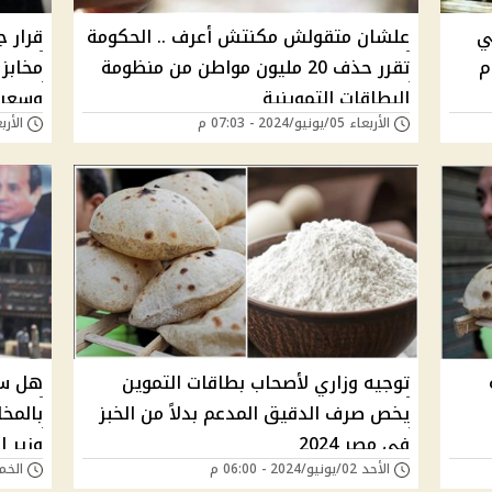
ي
علشان متقولش مكنتش أعرف .. الحكومة
قرار 
م
تقرر حذف 20 مليون مواطن من منظومة
مخابز
البطاقات التموينية
وسعر ا
الأربعاء 05/يونيو/2024 - 07:03 م
الأربعاء 05/يونيو/
توجيه وزاري لأصحاب بطاقات التموين
هل سي
يخص صرف الدقيق المدعم بدلاً من الخبز
بالمخا
في مصر 2024
وزير ا
الأحد 02/يونيو/2024 - 06:00 م
الخميس 30/مايو