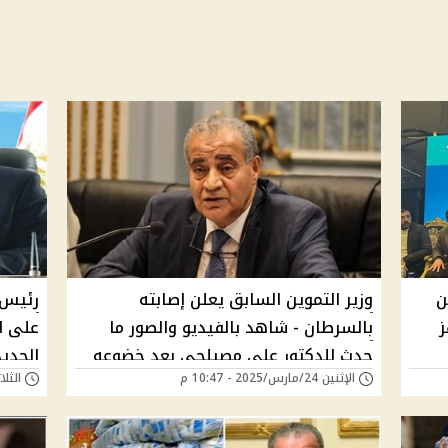
ن
وزير التموين السابق يعلن إصابته
رئيس 
ز
بالسرطان - شاهد بالفيديو والصور ما
على ا
حدث للدكتور علي مصيلحي بعد خضوعه
الجديد
الإثنين 24/مارس/2025 - 10:47 م
الثلاثاء 02/يوليو/4
للعلاج بالكيماوي "شكله أتغير خالص"