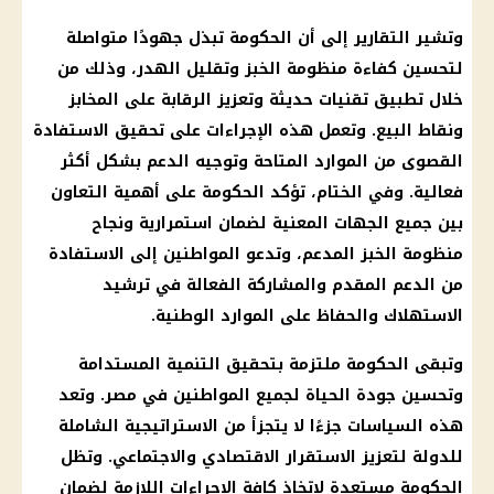
وتشير التقارير إلى أن
الحكومة
تبذل جهودًا متواصلة
لتحسين كفاءة
منظومة الخبز
وتقليل الهدر، وذلك من
خلال تطبيق تقنيات حديثة وتعزيز الرقابة على
المخابز
ونقاط البيع. وتعمل هذه الإجراءات على تحقيق الاستفادة
القصوى من الموارد المتاحة وتوجيه
الدعم
بشكل أكثر
فعالية. وفي الختام، تؤكد
الحكومة
على أهمية التعاون
بين جميع الجهات المعنية لضمان استمرارية ونجاح
منظومة
الخبز المدعم
، وتدعو المواطنين إلى الاستفادة
من
الدعم
المقدم والمشاركة الفعالة في ترشيد
الاستهلاك والحفاظ على الموارد الوطنية.
وتبقى
الحكومة
ملتزمة بتحقيق التنمية المستدامة
وتحسين جودة الحياة لجميع المواطنين في مصر. وتعد
هذه السياسات جزءًا لا يتجزأ من الاستراتيجية الشاملة
للدولة لتعزيز الاستقرار الاقتصادي والاجتماعي. وتظل
الحكومة مستعدة لاتخاذ كافة الإجراءات اللازمة لضمان