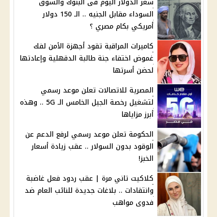
سعر الدولار اليوم فى البنوك والسوق
السوداء مقابل الجنيه .. الـ 150 دولار
أمريكي بكام مصري ؟
كاميرات المراقبة تقود أجهزة الأمن لفك
غموض اختفاء جنة طالبة الدقهلية وإعادتها
لحضن أسرتها
المصرية للاتصالات تعلن موعد رسمي
لتشغيل رخصة الجيل الخامس الـ 5G .. وهذه
أبرز مزاياها
الحكومة تعلن موعد رسمي لرفع الدعم عن
الوقود بدون السولار .. عقب زيادة أسعار
الخبز!
كلاكيت تاني مرة | عقب ردود فعل غاضبة
وانتقادات .. بلاغات جديدة للنائب العام ضد
فدوى مواهب