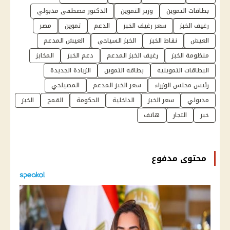
بطاقات التموين
وزير التموين
الدكتور مصطفى مدبولي
رغيف الخبز
سعر رغيف الخبز
الدعم
تموين
مصر
العيش
نقاط الخبز
الخبز السياحي
العيش المدعم
منظومة الخبز
رغيف الخبز المدعم
دعم الخبز
المخابز
البطاقات التموينية
بطاقة التموين
الزيادة الجديدة
رئيس مجلس الوزراء
سعر الخبز المدعم
المصيلحي
مدبولي
سعر الخبز
الداخلية
الحكومة
القمح
الخبز
خبز
التجار
هاتف
محتوى مدفوع