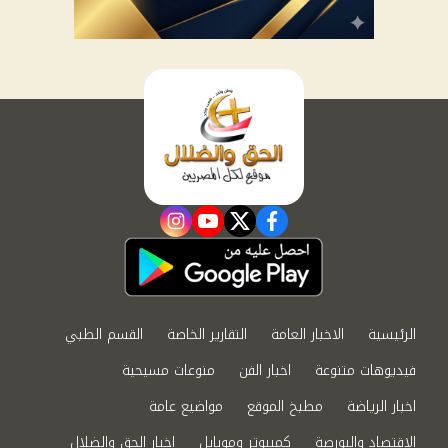
instagram
youtube
twitter
facebook
الرئيسية
الاخبار العامة
التقارير الخاصة
القسم الطبي
فيديوهات متنوعة
اخبار الفن
منوعات مسيحية
اخبار الرياضة
مطبخ الموقع
مواضيع عامة
الاقتصاد والبورصة
كمبيوتر وموبايل
اخبار الحق والضلال