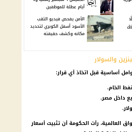
أيام عطلة للموظفين
ا
الأمن يفحص فيديو الثقب
زق
الأسود أسفل الكوبري لتحديد
مكانه وكشف حقيقته
نزين والسولار
مل أساسية قبل اتخاذ أي قرار:
فط الخام.
يع داخل مصر.
ار.
اق العالمية، رأت الحكومة أن تثبيت أسعار