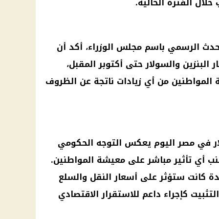
خلال الفترة الحالية.
دث الرسمي باسم مجلس الوزراء، أكد أن
 البنزين والسولار حتى أكتوبر المقبل،
المواطنين من أي زيادات ناتجة عن الظروف
ر
في مصر اليوم يعكس التوجه الحكومي
ب أي تأثير مباشر على معيشة المواطنين.
دة كانت ستؤثر على
أسعار
النقل والسلع
لتثبيت كإجراء داعم للاستقرار الاقتصادي