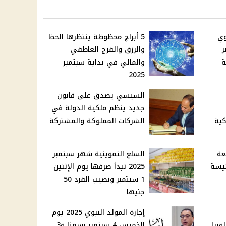
وي
5 أبراج محظوظة ينتظرها الحظ
توبر
والرزق والفرج العاطفي
ة
والمالي في بداية سبتمبر
2025
السيسي يصدق على قانون
جديد ينظم ملكية الدولة في
كية
الشركات المملوكة والمشتركة
عة
السلع التموينية شهر سبتمبر
. والكنيسة
2025 تبدأ صرفها يوم الإثنين
1 سبتمبر ونصيب الفرد 50
جنيها
إجازة المولد النبوي 2025 يوم
وريا
الخميس 4 سبتمبر رسميًا و3