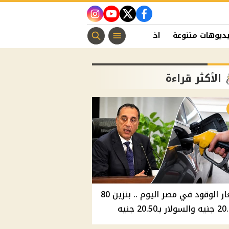
instagram
youtube
twitter
facebook
ديوهات متنوعة
اخبار الفن
منوعات مسيحية
اخبار الرياضة
الأكثر قراءة
أسعار الوقود في مصر اليوم .. بنزين 80