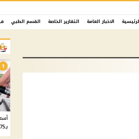
لرئيسية
الاخبار العامة
التقارير الخاصة
القسم الطبي
في
1
بـ20.75 جنيه والسولار بـ20.50 جنيه