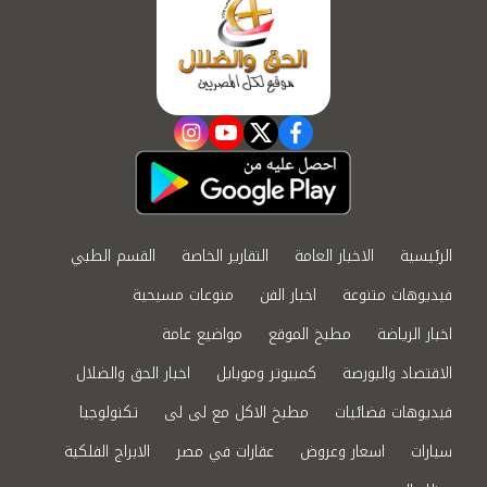
instagram
youtube
twitter
facebook
الرئيسية
الاخبار العامة
التقارير الخاصة
القسم الطبي
فيديوهات متنوعة
اخبار الفن
منوعات مسيحية
اخبار الرياضة
مطبخ الموقع
مواضيع عامة
الاقتصاد والبورصة
كمبيوتر وموبايل
اخبار الحق والضلال
فيديوهات فضائيات
مطبخ الاكل مع لى لى
تكنولوجيا
سيارات
اسعار وعروض
عقارات في مصر
الابراج الفلكية