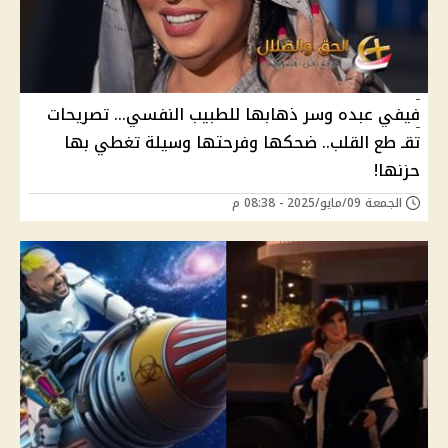
فيفي عبده وسر ذهابها للطبيب النفسي… تصريحات
تقـ طع القلب.. ضحكها وفرحتها وسيلة تغطي بها
حزنها!
الجمعة 09/مايو/2025 - 08:38 م