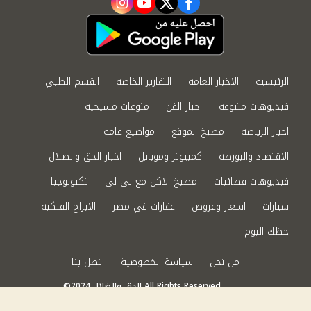
instagram
youtube
twitter
facebook
الرئيسية
الاخبار العامة
التقارير الخاصة
القسم الطبي
فيديوهات متنوعة
اخبار الفن
منوعات مسيحية
اخبار الرياضة
مطبخ الموقع
مواضيع عامة
الاقتصاد والبورصة
كمبيوتر وموبايل
اخبار الحق والضلال
فيديوهات فضائيات
مطبخ الاكل مع لى لى
تكنولوجيا
سيارات
اسعار وعروض
عقارات في مصر
الابراج الفلكية
حظك اليوم
من نحن
سياسة الخصوصية
اتصل بنا
©2024 الحق والضلال All Rights Reserved.
Powered by